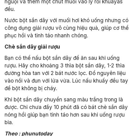
nguội và thêm một chút muối vào ly rồi khuayas
đều.
Nước bột sắn dây với muối hơi khó uống nhưng có
công dụng giải rượu vô cùng hiệu quả, giúp cơ thể
phục hồi và tỉnh táo nhanh chóng.
Chè sắn dây giải rượu
Bạn có thể nấu bột sắn dây để ăn sau khi uống
rượu. Hãy cho khoảng 3 thìa bột sắn dây, 1-2 thìa
đường hòa tan với 2 bát nước lọc. Đổ nguyên liệu
vào nồi và đun với lửa vừa. Lúc nấu khuấy đều tay
để bột không bị cháy.
Khi bột sắn dây chuyển sang màu trắng trong là
được. Chỉ chưa đầy 10 phút đã có bát chè sắn dây
nóng hổi giúp bạn tỉnh táo hơn sau khi uống rượu
bia.
Theo : phunutoday