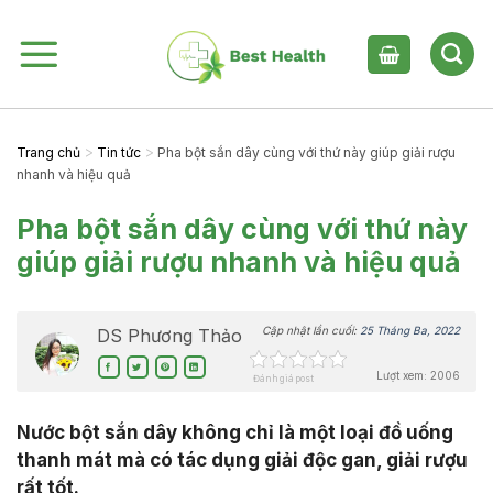
Skip
to
content
>
>
Trang chủ
Tin tức
Pha bột sắn dây cùng với thứ này giúp giải rượu
nhanh và hiệu quả
Pha bột sắn dây cùng với thứ này
giúp giải rượu nhanh và hiệu quả
Cập nhật lần cuối:
25 Tháng Ba, 2022
DS Phương Thảo
Lượt xem: 2006
Đánh giá post
Nước bột sắn dây không chỉ là một loại đồ uống
thanh mát mà có tác dụng giải độc gan, giải rượu
rất tốt.