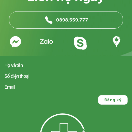
0898.559.777
Họ và tên
Số điện thoại
Email