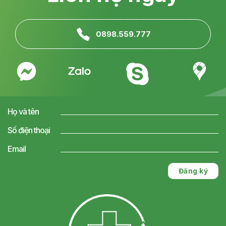
0898.559.777
Họ và tên
Số điện thoại
Email