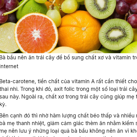
Bà bầu nên ăn trái cây để bổ sung chất xơ và vitamin t
Internet
Beta-carotene, tiền chất của vitamin A rất cần thiết cho
thai nhi. Trong khi đó, axit folic trong một số loại trái 
sau này. Ngoài ra, chất xơ trong trái cây cũng giúp mẹ t
kỳ.
Bên cạnh đó thì nhờ hàm lượng chất béo thấp và nhiều n
bà mẹ thanh nhiệt, giảm cảm giác thèm ăn nhằm kiểm so
mẹ nên lưu ý những loại quả bà bầu không nên ăn vì khô