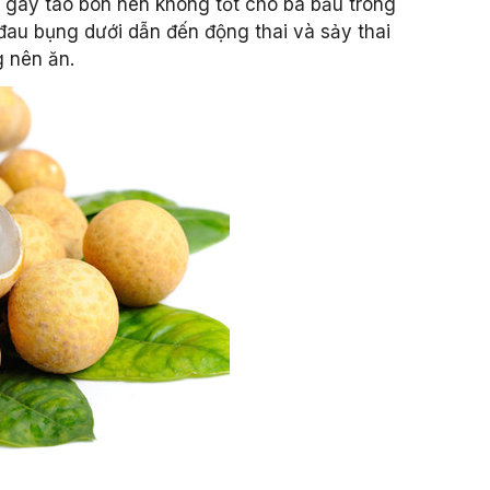
ễ gây táo bón nên không tốt cho bà bầu trong
 đau bụng dưới dẫn đến động thai và sảy thai
g nên ăn.