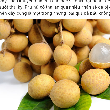
vậy, theo khuyến cáo của các bác sĩ, nhãn rất nóng, d
suốt thai kỳ. Phụ nữ có thai ăn quá nhiều nhãn sẽ dễ bị
nên đây cũng là một trong những loại quả bà bầu khôn