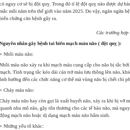
có nguy cơ sẽ bị đột quỵ. Trong đó tỉ lệ đột quỵ não được dự bá
mắc mỗi năm trên thế giới vào năm 2025. Do vậy, ngăn ngừa bện
biến chứng căn bệnh gây ra.
Các trường hợp 
Nguyên nhân gây bệnh tai biến mạch máu não ( đột quỵ ):
+ Nhồi máu não:
Nhồi máu não xảy ra khi mạch máu cung cấp cho não bị tắc bởi
mạch. Tình trạng tắc kéo dài cản trở máu lưu thông lên não, khi
ảnh hưởng đến các chức năng cơ thể mà vùng não bị chết chi ph
+ Chảy máu não:
Chảy máu não hay còn gọi là xuất huyết não, xảy ra khi bị vỡ
quanh nhu mô não, gây tổn thương cho các tế bào não, mà nguy
động mạch não hoặc dị dạng mạch máu não bẩm sinh.
+ Những yếu tố khác: