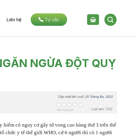
Liên hệ
Tư vấn
P NGĂN NGỪA ĐỘT QUỴ
Cập nhật lần cuối:
25 Tháng Ba, 2022
Lượt xem: 2122
Đánh giá post
y hiểm có nguy cơ gây tử vong cao hàng thứ 3 trên thế
ổ chức y tế thế giới WHO, cứ 6 người thì có 1 người