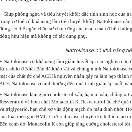
+ Giúp phòng ngừa và tiêu huyết khối: đặc tính sinh học của n
trong cơ thể có khả năng làm tiêu huyết khối). Nattokinase nân
đông, có thể ngăn chặn sự chai cứng của mạch máu ở liều lượn
đông hữu hiệu mà không có tác dụng phụ.
Nattokinase có khả năng ti
+ Nattokinase c
ó khả năng làm giảm huyết áp: các nghiên cứu 
Kurashiki ở Nhật Bản đã khảo sát và chứng minh Nattokinase c
mặt của chất ức chế ACE là nguyên nhân gây ra làm hẹp thành m
ACE, Nattokinase có ảnh hưởng đến quá trình giảm áp suất máu
+ Nattokinase làm giảm cholesterol xấu, hạ mỡ máu, chống xơ
Resveratrol và hoạt chất Monacolin K. Resveratrol ức chế quá 
và triglycerid, hạn chế xơ vữa động mạch do máu dính nhớt. H
của loại men gan HMG-CoA reductase chuyên kích thích tạo ra c
Bên cạnh đó, Monacolin K còn giúp tăng cường cholesterol tốt