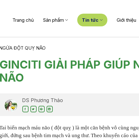
Trang chủ
Sản phẩm
Tin tức
Giới thiệu
N NGỪA ĐỘT QUỴ NÃO
GINCITI GIẢI PHÁP GIÚ
NÃO
DS Phương Thảo
Tai biến mạch máu não ( đột quỵ ) là một căn bệnh vô cùng ngu
giới, đứng sau bệnh tim mạch và ung thư. Theo khuyến cáo của t