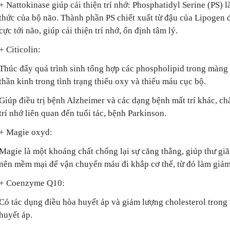
+ Nattokinase giúp cải thiện trí nhớ: Phosphatidyl Serine (PS)
thức của bộ não. Thành phần PS chiết xuất từ đậu của Lipogen
cực tới não, giúp cải thiện trí nhớ, ổn định tâm lý.
+ Citicolin:
Thúc đẩy quá trình sinh tổng hợp các phospholipid trong màng tế
thần kinh trong tình trạng thiếu oxy và thiếu máu cục bộ.
Giúp điều trị bệnh Alzheimer và các dạng bệnh mất trí khác, 
trí nhớ liên quan đến tuổi tác, bệnh Parkinson.
+ Magie oxyd:
Magie là một khoáng chất chống lại sự căng thẳng, giúp thư giã
nên mềm mại để vận chuyển máu đi khắp cơ thể, từ đó làm giảm
+ Coenzyme Q10:
Có tác dụng điều hòa huyết áp và giảm lượng cholesterol tron
huyết áp.