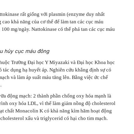
attokinase rất giống với plasmin (enzyme duy nhất
g cao khả năng của cơ thể để làm tan các cục máu
g 100 mg/ngày. Nattokinase có thể phá tan các cục máu
êu hủy cục máu đông
thuộc Trường Đại học Y Miyazaki và Đại học Khoa học
ó tác dụng hạ huyết áp. Nghiên cứu khẳng định sự có
ạch và làm áp suất máu tăng lên. Bằng việc ức chế
.
 vữa động mạch: 2 thành phần chống oxy hóa mạnh là
trình oxy hóa LDL, vì thế làm giảm nồng độ cholesterol
oạt chất Monacolin K có khả năng kìm hãm hoạt động
holesterol xấu và triglycerid có hại cho tim mạch.
.