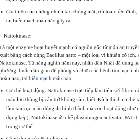
Cải thiện các chứng như ù tai, chóng mặt, rối loạn tiền đì
tai biến mạch máu não gây ra.
+ Nattokinase:
Là một enzyme hoạt huyết mạnh có nguồn gốc từ món ăn truyền 
xuất bằng cách dùng Bacillus natto – một loại vi khuẩn có ích,
Nattokinase. Từ hàng nghìn năm nay, nhân dân Nhật đã dùng na
phương thuốc dân gian để phòng và chữa các bệnh tim mạch như
hoàn não,
tai biến mạch máu não.
Cơ chế hoạt động: Nattokinase trực tiếp làm tiêu sợi fibrin 
máu lưu thông bị cản trở không cần thiết. Kích thích cơ th
làm tan cục máu đông đã hình thành mà còn hoạt động như 
dụng kép). Nattokinase ức chế plasminogen activator PAL-1
trong cơ thể
Công dụng của Nattokinase: