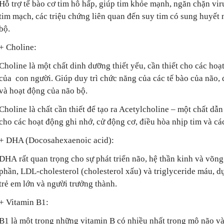
Hỗ trợ tế bào cơ tim hô hấp, giúp tim khỏe mạnh, ngăn chặn vir
tim mạch, các triệu chứng liên quan đến suy tim có sung huyết
bộ.
+ Choline:
Choline là một chất dinh dưỡng thiết yếu, cần thiết cho các ho
của con người. Giúp duy trì chức năng của các tế bào của não, đ
và hoạt động của não bộ.
Choline là chất cần thiết để tạo ra Acetylcholine – một chất dẫn
cho các hoạt động ghi nhớ, cử động cơ, điều hòa nhịp tim và cá
+ DHA (Docosahexaenoic acid):
DHA rất quan trọng cho sự phát triển não, hệ thần kinh và võn
phần, LDL-cholesterol (cholesterol xấu) và triglyceride máu,
trẻ em lớn và người trưởng thành.
+ Vitamin B1:
B1 là một trong những vitamin B có nhiều nhất trong mô não và