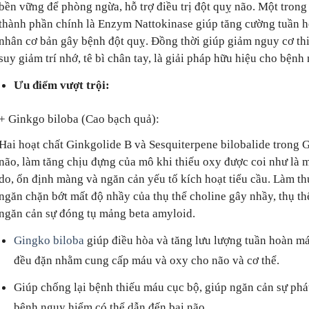
bền vững để phòng ngừa, hỗ trợ điều trị đột quỵ não. Một tron
thành phần chính là Enzym Nattokinase giúp tăng cường tuần h
nhân cơ bản gây bệnh đột quỵ. Đồng thời giúp giảm nguy cơ thiể
suy giảm trí nhớ, tê bì chân tay, là giải pháp hữu hiệu cho bện
Ưu điểm vượt trội:
+ Ginkgo biloba (Cao bạch quả):
Hai hoạt chất Ginkgolide B và Sesquiterpene bilobalide trong 
não, làm tăng chịu đựng của mô khi thiếu oxy được coi như là 
do, ổn định màng và ngăn cản yếu tố kích hoạt tiểu cầu. Làm t
ngăn chặn bớt mất độ nhầy của thụ thể choline gây nhầy, thụ thể
ngăn cản sự đóng tụ mảng beta amyloid.
Gingko biloba
giúp điều hòa và tăng lưu lượng tuần hoàn má
đều đặn nhằm cung cấp máu và oxy cho não và cơ thể.
Giúp chống lại bệnh thiếu máu cục bộ, giúp ngăn cản sự phát
bệnh nguy hiểm có thể dẫn đến bại não.