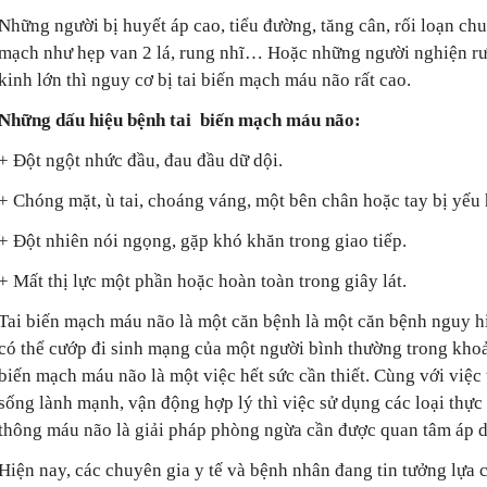
Những người bị huyết áp cao, tiểu đường, tăng cân, rối loạn ch
mạch như hẹp van 2 lá, rung nhĩ… Hoặc những người nghiện rượu 
kinh lớn thì nguy cơ bị tai biến mạch máu não rất cao.
Những dấu hiệu bệnh tai biến mạch máu não:
+ Đột ngột nhức đầu, đau đầu dữ dội.
+ Chóng mặt, ù tai, choáng váng, một bên chân hoặc tay bị yếu
+ Đột nhiên nói ngọng, gặp khó khăn trong giao tiếp.
+ Mất thị lực một phần hoặc hoàn toàn trong giây lát.
Tai biến mạch máu não là một căn bệnh là một căn bệnh nguy hi
có thể cướp đi sinh mạng của một người bình thường trong khoả
biến mạch máu não là một việc hết sức cần thiết. Cùng với việc 
sống lành mạnh, vận động hợp lý thì việc sử dụng các loại thự
thông máu não là giải pháp phòng ngừa cần được quan tâm áp 
Hiện nay, các chuyên gia y tế và bệnh nhân đang tin tưởng lựa