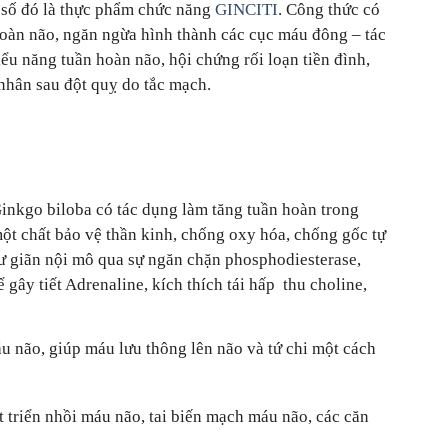
g số đó là thực phẩm chức năng
GINCITI
. Công thức có
oàn não, ngăn ngừa hình thành các cục máu đông – tác
u năng tuần hoàn não, hội chứng rối loạn tiền đình,
h nhân sau đột quỵ do tắc mạch.
Ginkgo biloba có tác dụng làm tăng tuần hoàn trong
một chất bảo vệ thần kinh, chống oxy hóa, chống gốc tự
hư giãn nội mô qua sự ngăn chặn phosphodiesterase,
 gây tiết Adrenaline, kích thích tái hấp thu choline,
u não, giúp máu lưu thông lên não và tứ chi một cách
 triển nhồi máu não, tai biến mạch máu não, các căn