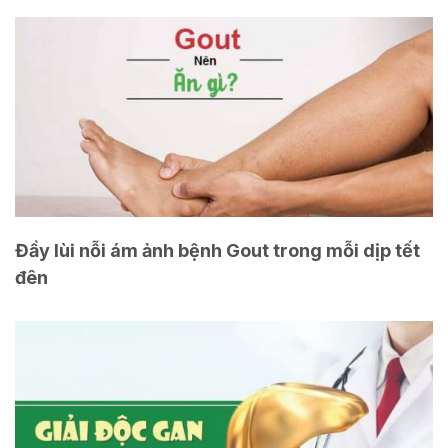
Đầy lùi nỗi ám ảnh bệnh Gout trong mỗi dịp tết
đên