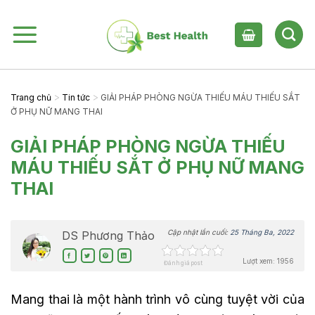
Skip
to
content
>
>
Trang chủ
Tin tức
GIẢI PHÁP PHÒNG NGỪA THIẾU MÁU THIẾU SẮT
Ở PHỤ NỮ MANG THAI
GIẢI PHÁP PHÒNG NGỪA THIẾU
MÁU THIẾU SẮT Ở PHỤ NỮ MANG
THAI
Cập nhật lần cuối:
25 Tháng Ba, 2022
DS Phương Thảo
Lượt xem: 1956
Đánh giá post
Mang thai là một hành trình vô cùng tuyệt vời của