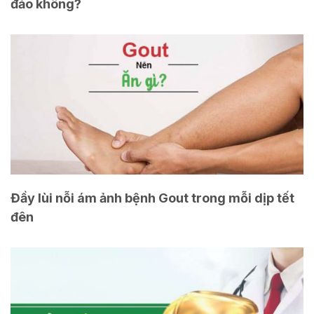
đảo không?
Đầy lùi nỗi ám ảnh bệnh Gout trong mỗi dịp tết
đên