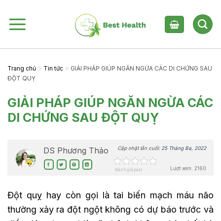
Skip
to
content
>
>
Trang chủ
Tin tức
GIẢI PHÁP GIÚP NGĂN NGỪA CÁC DI CHỨNG SAU
ĐỘT QUỴ
GIẢI PHÁP GIÚP NGĂN NGỪA CÁC
DI CHỨNG SAU ĐỘT QUỴ
Cập nhật lần cuối:
25 Tháng Ba, 2022
DS Phương Thảo
Lượt xem: 2160
Đánh giá post
Đột quỵ hay còn gọi là tai biến mạch máu não
thường xảy ra đột ngột không có dự báo trước và