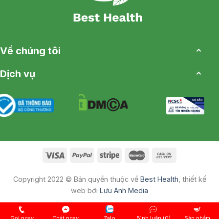
Về chúng tôi
Dịch vụ
Copyright 2022 © Bản quyền thuộc về
Best Health
, thiết kế
web bởi
Lưu Anh Media
Gọi ngay
Chát ngay
Zalo
Bình luận (0)
Sản phẩm