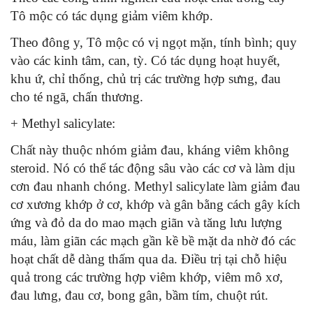
Tô mộc có tác dụng giảm viêm khớp.
Theo đông y, Tô mộc có vị ngọt mặn, tính bình; quy
vào các kinh tâm, can, tỳ. Có tác dụng hoạt huyết,
khu ứ, chỉ thống, chủ trị các trường hợp sưng, đau
cho té ngã, chấn thương.
+ Methyl salicylate:
Chất này thuộc nhóm giảm đau, kháng viêm không
st­eroid. Nó có thể tác động sâu vào các cơ và làm dịu
cơn đau nhanh chóng. Methyl salicylate làm giảm đau
cơ xương khớp ở cơ, khớp và gân bằng cách gây kích
ứng và đỏ da do mao mạch giãn và tăng lưu lượng
máu, làm giãn các mạch gần kề bề mặt da nhờ đó các
hoạt chất dễ dàng thấm qua da. Điều trị tại chỗ hiệu
quả trong các trường hợp viêm khớp, viêm mô xơ,
đau lưng, đau cơ, bong gân, bầm tím, chuột rút.