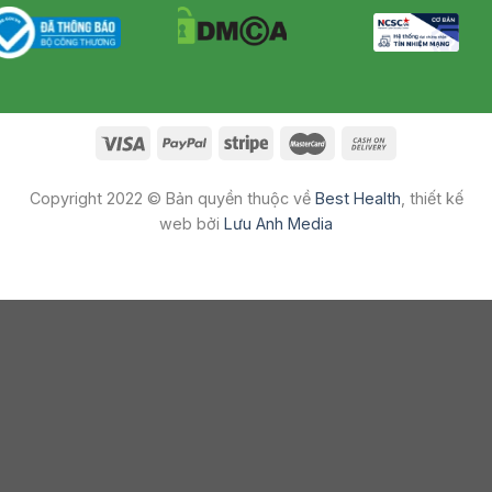
Copyright 2022 © Bản quyền thuộc về
Best Health
, thiết kế
web bởi
Lưu Anh Media