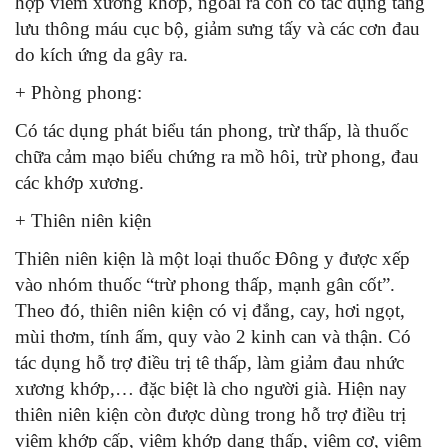
hợp viêm xương khớp, ngoài ra còn có tác dụng tăng
lưu thông máu cục bộ, giảm sưng tấy và các cơn đau
do kích ứng da gây ra.
+ Phòng phong:
Có tác dụng phát biểu tán phong, trừ thấp, là thuốc
chữa cảm mạo biểu chứng ra mồ hôi, trừ phong, đau
các khớp xương.
+ Thiên niên kiện
Thiên niên kiện là một loại thuốc Đông y được xếp
vào nhóm thuốc “trừ phong thấp, mạnh gân cốt”.
Theo đó, thiên niên kiện có vị đắng, cay, hơi ngọt,
mùi thơm, tính ấm, quy vào 2 kinh can và thận. Có
tác dụng hỗ trợ điều trị tê thấp, làm giảm đau nhức
xương khớp,… đặc biệt là cho người già. Hiện nay
thiên niên kiện còn được dùng trong hỗ trợ điều trị
viêm khớp cấp, viêm khớp dạng thấp, viêm cơ, viêm