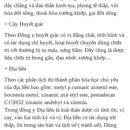
dây chằng và đau thần kinh tọa, phong tê thấp, vôi
hóa đốt sống, thoái hóa xương khớp, gai đốt sống.
+ Cây Huyết giác
Theo Đông y huyết giác có vị đắng chát, tính bình và
có tác dụng chỉ huyết, hoạt huyết chuyên dùng chữa
trị vết thương bị tụ máu, sưng bầm. Đây cũng là dược
liệu chữa trị bong gân, đau nhức xương khớp…
+ Địa liền
Theo các phân tích thì thành phần hóa học chủ yếu
của địa liền bao gồm: metyl p.cumaric axitetul este,
bocneola metyl, xinamic axit etyl este, pentadecan
C15H32 xinamic andehyt và xineola.
Trong đông y Địa liền là loài thảo dược có tính ôn, vị
cay, vào hai tinh kỳ và vị. Địa liền có tác dụng trừ
thấp, ôn trung tán hàn và tịch uế ( tránh uế). Dùng