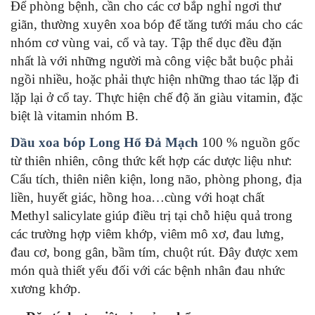
Để phòng bệnh, cần cho các cơ bắp nghỉ ngơi thư
giãn, thường xuyên xoa bóp để tăng tưới máu cho các
nhóm cơ vùng vai, cổ và tay. Tập thể dục đều đặn
nhất là với những người mà công việc bắt buộc phải
ngồi nhiều, hoặc phải thực hiện những thao tác lặp đi
lặp lại ở cổ tay. Thực hiện chế độ ăn giàu vitamin, đặc
biệt là vitamin nhóm B.
Dầu xoa bóp Long Hổ Đả Mạch
100 % nguồn gốc
từ thiên nhiên, công thức kết hợp các dược liệu như:
Cẩu tích, thiên niên kiện, long não, phòng phong, địa
liền, huyết giác, hồng hoa…cùng với hoạt chất
Methyl salicylate giúp điều trị tại chỗ hiệu quả trong
các trường hợp viêm khớp, viêm mô xơ, đau lưng,
đau cơ, bong gân, bầm tím, chuột rút. Đây được xem
món quà thiết yếu đối với các bệnh nhân đau nhức
xương khớp.