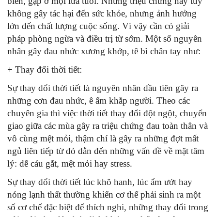
biến, gặp ở mọi lứa tuổi. Những triệu chứng này tuy
không gây tác hại đến sức khỏe, nhưng ảnh hưởng
lớn đến chất lượng cuộc sống. Vì vậy cần có giải
pháp phòng ngừa và điều trị từ sớm. Một số nguyên
nhân gây đau nhức xương khớp, tê bì chân tay như:
+ Thay đổi thời tiết:
Sự thay đổi thời tiết là nguyên nhân đầu tiên gây ra
những cơn đau nhức, ê ẩm khắp người. Theo các
chuyên gia thì việc thời tiết thay đổi đột ngột, chuyển
giao giữa các mùa gây ra triệu chứng đau toàn thân và
vô cùng mệt mỏi, thậm chí là gây ra những đợt mất
ngủ liên tiếp từ đó dẫn đến những vấn đề về mặt tâm
lý: dễ cáu gắt, mệt mỏi hay stress.
Sự thay đổi thời tiết lúc khô hanh, lúc ẩm ướt hay
nóng lạnh thất thường khiến cơ thể phải sinh ra một
số cơ chế đặc biệt để thích nghi, những thay đổi trong