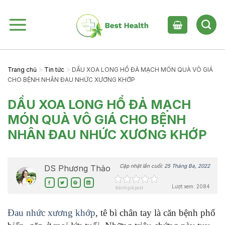
Skip
to
content
>
>
Trang chủ
Tin tức
DẦU XOA LONG HỔ ĐẢ MẠCH MÓN QUÀ VÔ GIÁ
CHO BỆNH NHÂN ĐAU NHỨC XƯƠNG KHỚP
DẦU XOA LONG HỔ ĐẢ MẠCH
MÓN QUÀ VÔ GIÁ CHO BỆNH
NHÂN ĐAU NHỨC XƯƠNG KHỚP
Cập nhật lần cuối:
25 Tháng Ba, 2022
DS Phương Thảo
Lượt xem: 2084
Đánh giá post
Đau nhức xương khớp
, tê bì chân tay là căn bệnh phổ