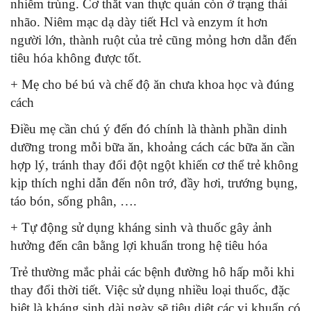
nhiễm trùng. Cơ thắt van thực quản còn ở trạng thái
nhão. Niêm mạc dạ dày tiết Hcl và enzym ít hơn
người lớn, thành ruột của trẻ cũng mỏng hơn dẫn đến
tiêu hóa không được tốt.
+ Mẹ cho bé bú và chế độ ăn chưa khoa học và đúng
cách
Điều mẹ cần chú ý đến đó chính là thành phần dinh
dưỡng trong mỗi bữa ăn, khoảng cách các bữa ăn cần
hợp lý, tránh thay đổi đột ngột khiến cơ thể trẻ không
kịp thích nghi dẫn đến nôn trớ, đầy hơi, trướng bụng,
táo bón, sống phân, ….
+ Tự động sử dụng kháng sinh và thuốc gây ảnh
hưởng đến cân bằng lợi khuẩn trong hệ tiêu hóa
Trẻ thường mắc phải các bệnh đường hô hấp mỗi khi
thay đổi thời tiết. Việc sử dụng nhiều loại thuốc, đặc
biệt là kháng sinh dài ngày sẽ tiêu diệt các vi khuẩn có