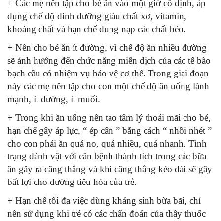
+ Các mẹ nên tập cho bé ăn vào một giờ cố định, áp
dụng chế độ dinh dưỡng giàu chất xơ, vitamin,
khoáng chất và hạn chế dung nạp các chất béo.
+ Nên cho bé ăn ít đường, vì chế độ ăn nhiều đường
sẽ ảnh hưởng đến chức năng miễn dịch của các tế bào
bạch cầu có nhiệm vụ bảo vệ cơ thể. Trong giai đoạn
này các mẹ nên tập cho con một chế độ ăn uống lành
mạnh, ít đường, ít muối.
+ Trong khi ăn uống nên tạo tâm lý thoải mãi cho bé,
hạn chế gây áp lực, “ ép cân ” bằng cách “ nhồi nhét ”
cho con phải ăn quá no, quá nhiều, quá nhanh. Tình
trạng đánh vật với căn bệnh thành tích trong các bữa
ăn gây ra căng thẳng và khi căng thẳng kéo dài sẽ gây
bất lợi cho đường tiêu hóa của trẻ.
+ Hạn chế tối đa việc dùng kháng sinh bừa bãi, chỉ
nên sử dụng khi trẻ có các chẩn đoán của thầy thuốc