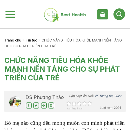
Skip
to
content
>
>
Trang chủ
Tin tức
CHỨC NĂNG TIÊU HÓA KHỎE MẠNH NỀN TẢNG
CHO SỰ PHÁT TRIỂN CỦA TRẺ
CHỨC NĂNG TIÊU HÓA KHỎE
MẠNH NỀN TẢNG CHO SỰ PHÁT
TRIỂN CỦA TRẺ
Cập nhật lần cuối:
25 Tháng Ba, 2022
DS Phương Thảo
Lượt xem: 2074
Đánh giá post
Bố mẹ nào cũng đều mong muốn con mình phát triển