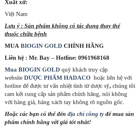
Xuất xứ:
Việt Nam
Lưu ý : Sản phẩm không có tác dụng thay thế
thuốc chữa bệnh
MUA
BIOGIN GOLD
CHÍNH HÃNG
Liên hệ : Mr. Bay – Hotline: 0961968168
Mua BIOGIN GOLD
quý khách truy cập
website
DƯỢC PHẨM HADACO
hoặc liên hệ với
hotline
để được tư vấn nhiệt tình từ dược sỹ
,
chúng tôi
cam kết cung cấp sản phẩm chính hãng, nói không
với hàng giả, hàng xách tay không rõ nguồn gốc.
Hoặc các bạn có thể đến
địa chỉ công ty
để mua sản
phẩm chính hãng với giá tốt nhất!