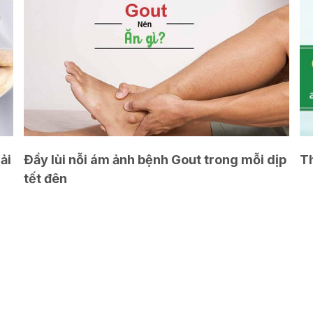
ải
Đầy lùi nỗi ám ảnh bệnh Gout trong mỗi dịp
Th
tết đên