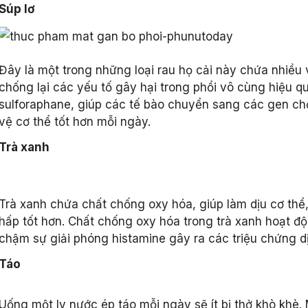
Súp lơ
Đây là một trong những loại rau họ cải này chứa nhiều 
chống lại các yếu tố gây hại trong phổi vô cùng hiệu quả
sulforaphane, giúp các tế bào chuyển sang các gen c
vệ cơ thể tốt hơn mỗi ngày.
Trà xanh
Trà xanh chứa chất chống oxy hóa, giúp làm dịu cơ th
hấp tốt hơn. Chất chống oxy hóa trong trà xanh hoạt đ
chậm sự giải phóng histamine gây ra các triệu chứng d
Táo
Uống một ly nước ép táo mỗi ngày sẽ ít bị thở khò khè