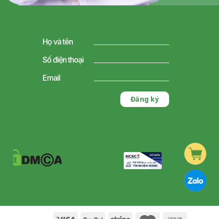
Họ và tên
Số điện thoại
Email