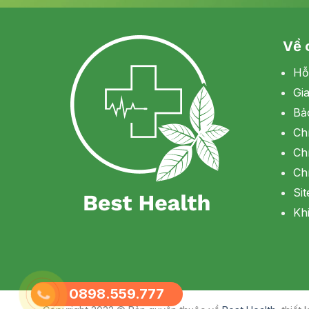
Về 
Hỗ
Gi
Bả
Ch
Ch
Ch
Si
Khi
0898.559.777