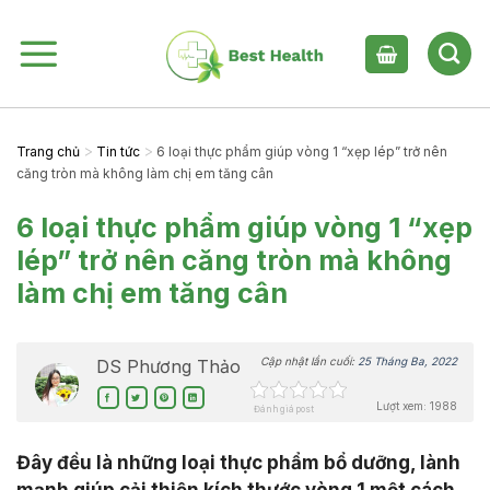
Skip
to
content
>
>
Trang chủ
Tin tức
6 loại thực phẩm giúp vòng 1 “xẹp lép” trở nên
căng tròn mà không làm chị em tăng cân
6 loại thực phẩm giúp vòng 1 “xẹp
lép” trở nên căng tròn mà không
làm chị em tăng cân
Cập nhật lần cuối:
25 Tháng Ba, 2022
DS Phương Thảo
Lượt xem: 1988
Đánh giá post
Đây đều là những loại thực phẩm bổ dưỡng, lành