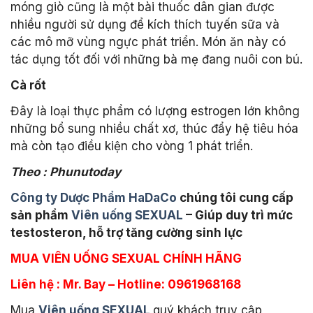
móng giò cũng là một bài thuốc dân gian được
nhiều người sử dụng để kích thích tuyến sữa và
các mô mỡ vùng ngực phát triển. Món ăn này có
tác dụng tốt đối với những bà mẹ đang nuôi con bú.
Cà rốt
Đây là loại thực phẩm có lượng estrogen lớn không
những bổ sung nhiều chất xơ, thúc đẩy hệ tiêu hóa
mà còn tạo điều kiện cho vòng 1 phát triển.
Theo : Phunutoday
Công ty Dược Phẩm HaDaCo
chúng tôi cung cấp
sản phẩm
Viên uống SEXUAL
– Giúp duy trì mức
testosteron, hỗ trợ tăng cường sinh lực
MUA VIÊN UỐNG SEXUAL CHÍNH HÃNG
Liên hệ : Mr. Bay – Hotline: 0961968168
Mua
Viên uống SEXUAL
quý khách truy cập