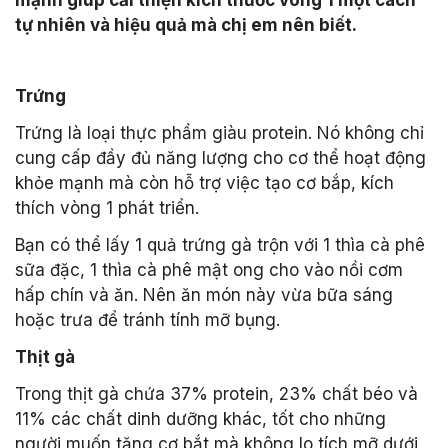
mạnh giúp cải thiện kích thước vòng 1 một cách
tự nhiên và hiệu quả mà chị em nên biết.
Trứng
Trứng là loại thực phẩm giàu protein. Nó không chỉ
cung cấp đầy đủ năng lượng cho cơ thể hoạt động
khỏe mạnh mà còn hỗ trợ việc tạo cơ bắp, kích
thích vòng 1 phát triển.
Bạn có thể lấy 1 quả trứng gà trộn với 1 thìa cà phê
sữa đặc, 1 thìa cà phê mật ong cho vào nồi cơm
hấp chín và ăn. Nên ăn món này vừa bữa sáng
hoặc trưa để tránh tính mỡ bụng.
Thịt gà
Trong thịt gà chứa 37% protein, 23% chất béo và
11% các chất dinh dưỡng khác, tốt cho những
người muốn tăng cơ bắt mà không lo tích mỡ dưới