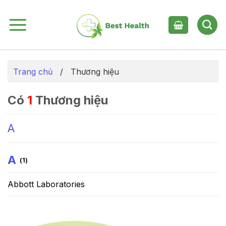
Skip
to
content
Trang chủ
/
Thương hiệu
Có
1
Thương hiệu
A
A
(1)
Abbott Laboratories