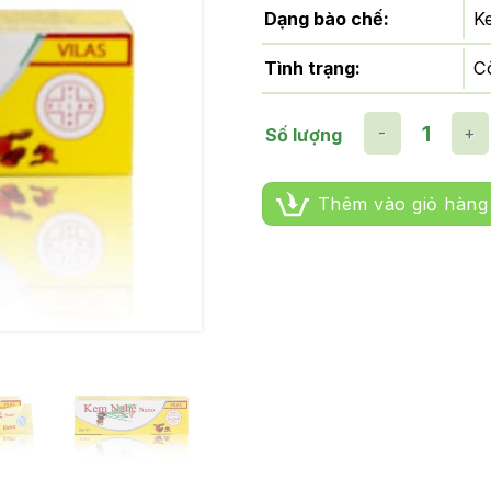
Dạng bào chế:
K
Tình trạng:
C
Số lượng
KEM NGHỆ Nano số lượng
Thêm vào giỏ hàng