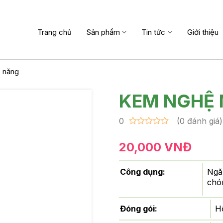
Trang chủ
Sản phẩm
Tin tức
Giới thiệu
 năng
KEM NGHỆ 
0
(0 đánh giá)
Được
xếp
20,000
VNĐ
hạng
0
5
Công dụng:
Ngă
sao
chó
Đóng gói:
H