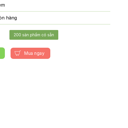
em
òn hàng
200 sản phẩm có sẵn
Mua ngay