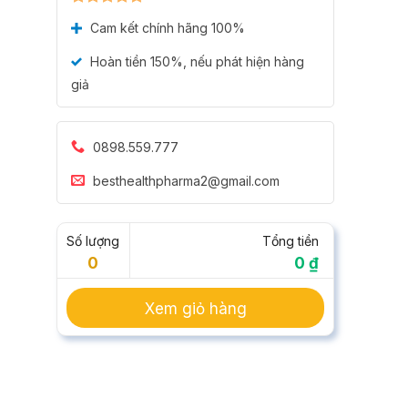
Được xếp
Cam kết chính hãng 100%
hạng
5.00
5 sao
Hoàn tiền 150%, nếu phát hiện hàng
giả
0898.559.777
besthealthpharma2@gmail.com
Số lượng
Tổng tiền
0
0 ₫
Xem giỏ hàng