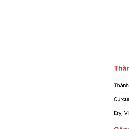
Thà
Thành 
Curcu
Ery, V