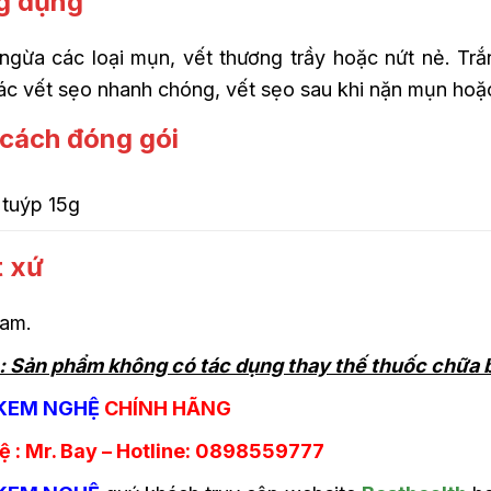
g dụng
ngừa các loại mụn, vết thương trầy hoặc nứt nẻ. Tr
ác vết sẹo nhanh chóng, vết sẹo sau khi nặn mụn hoặ
cách đóng gói
 tuýp 15g
t xứ
Nam.
 : Sản phẩm không có tác dụng thay thế thuốc chữa
KEM NGHỆ
CHÍNH HÃNG
hệ : Mr. Bay – Hotline: 0898559777