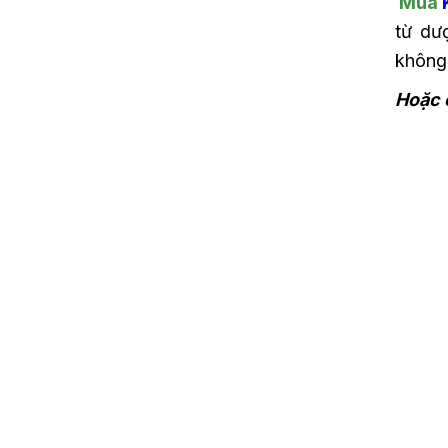
Mua
từ dư
không
Hoặc 