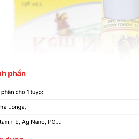
nh phần
phần cho 1 tuýp:
ma Longa,
itamin E, Ag Nano, PG….