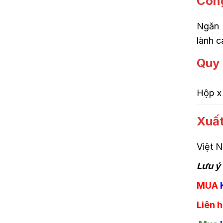
Côn
Ngăn 
lành c
Quy 
Hộp x
Xuấ
Việt 
Lưu ý
MUA
Liên 