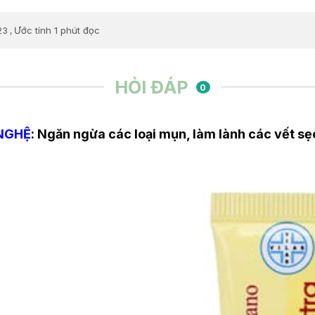
Ước tính 1 phút đọc
23
,
HỎI ĐÁP
0
NGHỆ
: Ngăn ngừa các loại mụn, làm lành các vết s