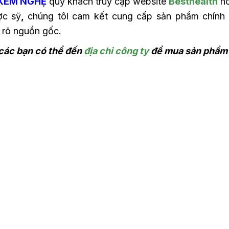
KEM NGHỆ
quý khách truy cập website
Besthealth
ho
ợc sỹ
,
chúng tôi cam kết cung cấp sản phẩm chính 
 rõ nguồn gốc.
các bạn có thể đến
địa chỉ công ty
để mua sản phẩm c