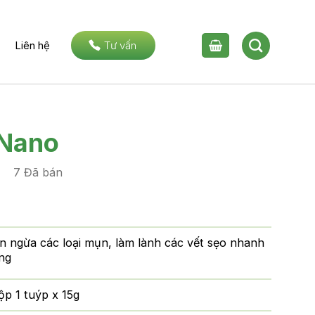
Liên hệ
Tư vấn
Nano
7 Đã bán
n ngừa các loại mụn, làm lành các vết sẹo nhanh
ng
ộp 1 tuýp x 15g